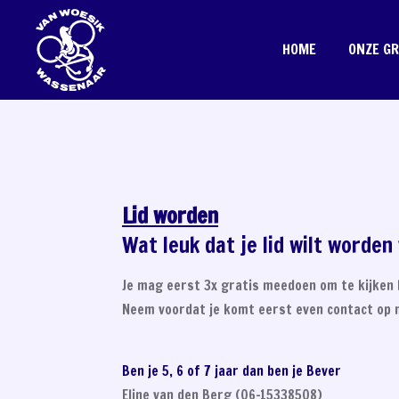
Ga
direct
HOME
ONZE G
naar
de
hoofdinhoud
Lid worden
Wat leuk dat je lid wilt worde
Je mag eerst 3x gratis meedoen om te kijken h
Neem voordat je komt eerst even contact op m
Ben je 5, 6 of 7 jaar dan ben je Bever
Eline van den Berg (06-15338508)