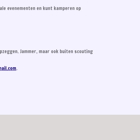
onale evenementen en kunt kamperen op
t opzeggen. Jammer, maar ook buiten scouting
ail.com
.