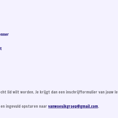
erkenner
Vaart
Stam
cht lid wilt worden. Je krijgt dan een inschrijfformulier van jouw l
en ingevuld opsturen naar
vanwoesikgroep@gmail.com
.