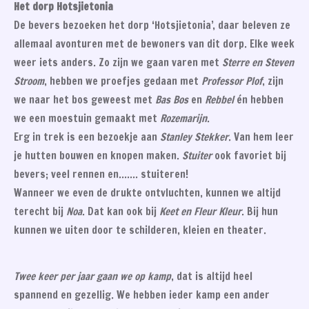
Het dorp Hotsjietonia
De bevers bezoeken het dorp ‘Hotsjietonia’, daar beleven ze
allemaal avonturen met de bewoners van dit dorp. Elke week
weer iets anders. Zo zijn we gaan varen met
Sterre en Steven
Stroom
, hebben we proefjes gedaan met
Professor Plof
, zijn
we naar het bos geweest met
Bas Bos
en
Rebbel
én hebben
we een moestuin gemaakt met
Rozemarijn
.
Erg in trek is een bezoekje aan
Stanley Stekker
. Van hem leer
je hutten bouwen en knopen maken.
Stuiter
ook favoriet bij
bevers; veel rennen en……. stuiteren!
Wanneer we even de drukte ontvluchten, kunnen we altijd
terecht bij
Noa
. Dat kan ook bij
Keet en Fleur Kleur
. Bij hun
kunnen we uiten door te schilderen, kleien en theater.
Twee keer per jaar gaan we op kamp
, dat is altijd heel
spannend en gezellig. We hebben ieder kamp een ander