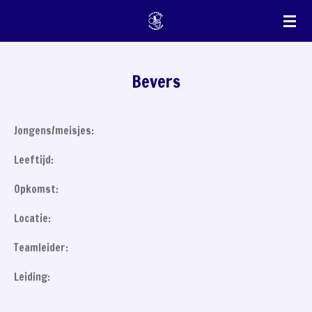
Ga
direct
naar
de
Bevers
hoofdinhoud
Jongens/meisjes:
Leeftijd:
Opkomst:
Locatie:
Teamleider:
Leiding: